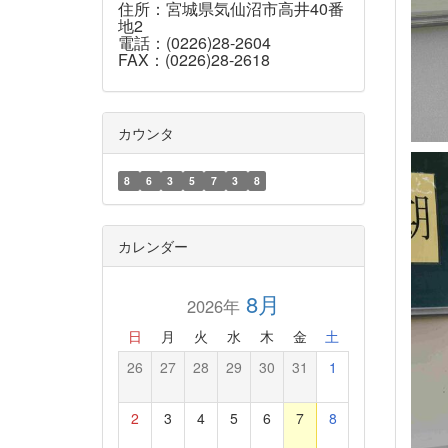
住所：宮城県気仙沼市高井40番
地2
電話：(0226)28-2604
FAX：(0226)28-2618
カウンタ
8
6
3
5
7
3
8
カレンダー
8月
2026年
日
月
火
水
木
金
土
26
27
28
29
30
31
1
2
3
4
5
6
7
8