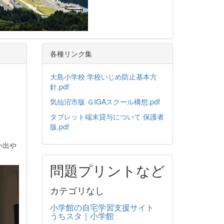
各種リンク集
大島小学校 学校いじめ防止基本方
針.pdf
気仙沼市版 ＧIGAスクール構想.pdf
タブレット端末貸与について 保護者
版.pdf
い出や
問題プリントなど
カテゴリなし
小学館の自宅学習支援サイト
うちスタ｜小学館