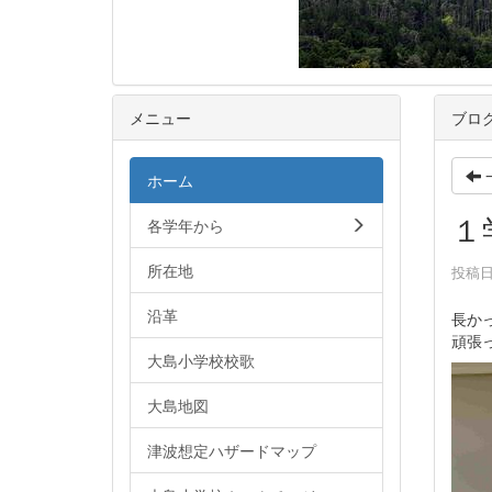
メニュー
ブロ
ホーム
１
各学年から
所在地
投稿日時
沿革
長か
頑張
大島小学校校歌
大島地図
津波想定ハザードマップ