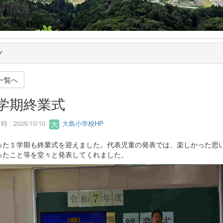
グ
一覧へ
学期終業式
 : 2025/10/10
大島小学校HP
った１学期も終業式を迎えました。代表児童の発表では、楽しかった思
ったこと等を堂々と発表してくれました。