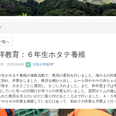
グ
一覧へ
洋教育：６年生ホタテ養殖
 : 2022/09/28
大島小学校HP
生がホタテ養殖の体験活動で、稚貝の選別を行いました。海の上の作
に別れ、作業をしました。稚貝を網から出し、ムール貝やホヤの赤ちゃ
り除き、大きさごとに選別し、かごに入れました。また、昨年度までは
当していた耳への穴開けや耳つりの作業も行いました。質問タイムの後
入れた稚貝を洋上のいかだに取り付けるところまで行いました。４・５
メやカキの作業を体験しているだけあって、初めての作業も手際よく行
た。