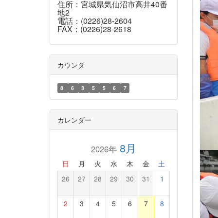
住所：宮城県気仙沼市高井40番
地2
電話：(0226)28-2604
FAX：(0226)28-2618
カウンタ
8
6
3
5
5
6
7
カレンダー
8月
2026年
日
月
火
水
木
金
土
26
27
28
29
30
31
1
2
3
4
5
6
7
8