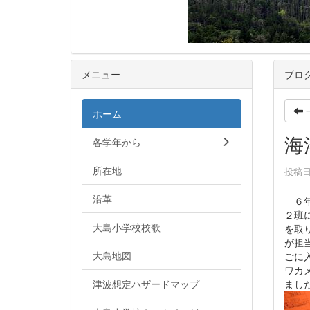
メニュー
ブロ
ホーム
海
各学年から
所在地
投稿日時
沿革
６年
２班
大島小学校校歌
を取
が担
大島地図
ごに
ワカ
まし
津波想定ハザードマップ