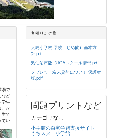
各種リンク集
大島小学校 学校いじめ防止基本方
針.pdf
気仙沼市版 ＧIGAスクール構想.pdf
タブレット端末貸与について 保護者
版.pdf
業場で
んなど
中学生
問題プリントなど
は、か
年生で
カテゴリなし
ってい
小学館の自宅学習支援サイト
うちスタ｜小学館