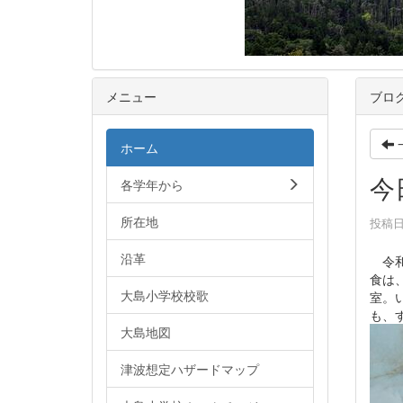
メニュー
ブロ
ホーム
今
各学年から
所在地
投稿日時
沿革
令和
食は
大島小学校校歌
室。
も、
大島地図
津波想定ハザードマップ