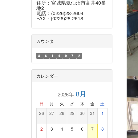
住所：宮城県気仙沼市高井40番
地2
電話：(0226)28-2604
FAX：(0226)28-2618
カウンタ
8
6
1
4
9
7
2
カレンダー
8月
2026年
日
月
火
水
木
金
土
26
27
28
29
30
31
1
2
3
4
5
6
7
8