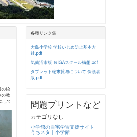
各種リンク集
大島小学校 学校いじめ防止基本方
針.pdf
気仙沼市版 ＧIGAスクール構想.pdf
タブレット端末貸与について 保護者
版.pdf
日の給
生の教
にして
問題プリントなど
カテゴリなし
小学館の自宅学習支援サイト
うちスタ｜小学館