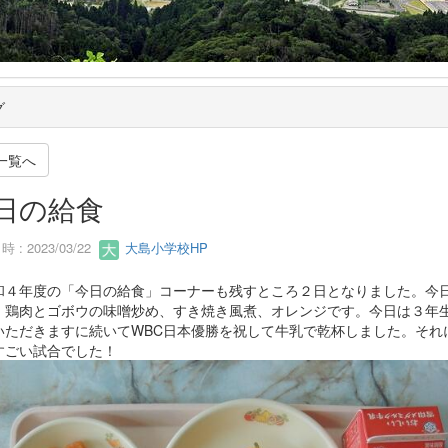
グ
一覧へ
日の給食
 : 2023/03/22
大島小学校HP
４年度の「今日の給食」コーナーも残すところ２日となりました。今
、鶏肉とゴボウの味噌炒め、すき焼き風煮、オレンジです。今日は３年
いただきますに続いてWBC日本優勝を祝して牛乳で乾杯しました。それ
すごい試合でした！