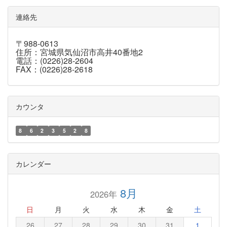
連絡先
〒988-0613
住所：宮城県気仙沼市高井40番地2
電話：(0226)28-2604
FAX：(0226)28-2618
カウンタ
8
6
2
3
5
2
8
カレンダー
8月
2026年
日
月
火
水
木
金
土
26
27
28
29
30
31
1