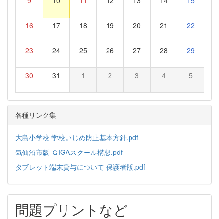
9
10
11
12
13
14
15
16
17
18
19
20
21
22
23
24
25
26
27
28
29
30
31
1
2
3
4
5
各種リンク集
大島小学校 学校いじめ防止基本方針.pdf
気仙沼市版 ＧIGAスクール構想.pdf
タブレット端末貸与について 保護者版.pdf
問題プリントなど