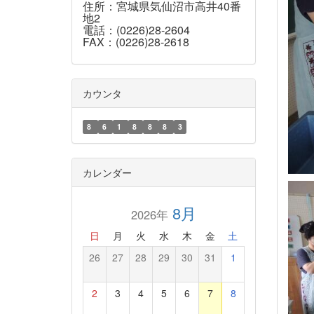
住所：宮城県気仙沼市高井40番
地2
電話：(0226)28-2604
FAX：(0226)28-2618
カウンタ
8
6
1
8
8
8
3
カレンダー
8月
2026年
日
月
火
水
木
金
土
26
27
28
29
30
31
1
2
3
4
5
6
7
8