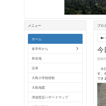
メニュー
ブロ
ホーム
今
各学年から
所在地
投稿日時
沿革
今日
す。
大島小学校校歌
でき
大島地図
津波想定ハザードマップ