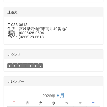
連絡先
〒988-0613
住所：宮城県気仙沼市高井40番地2
電話：(0226)28-2604
FAX：(0226)28-2618
カウンタ
8
6
6
1
3
1
9
カレンダー
8月
2026年
日
月
火
水
木
金
土