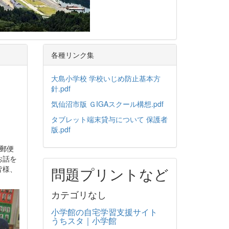
各種リンク集
大島小学校 学校いじめ防止基本方
針.pdf
気仙沼市版 ＧIGAスクール構想.pdf
タブレット端末貸与について 保護者
版.pdf
郵便
お話を
皆様、
問題プリントなど
カテゴリなし
小学館の自宅学習支援サイト
うちスタ｜小学館