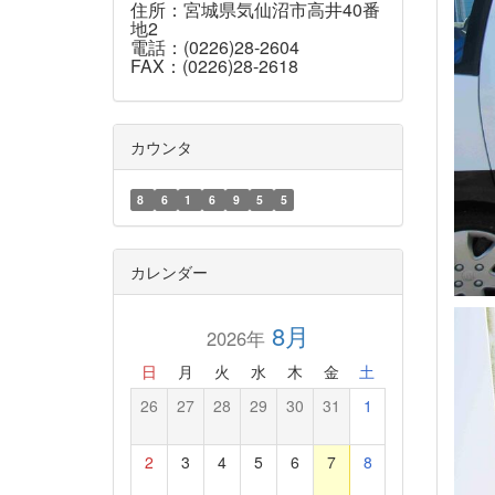
住所：宮城県気仙沼市高井40番
地2
電話：(0226)28-2604
FAX：(0226)28-2618
カウンタ
8
6
1
6
9
5
5
カレンダー
8月
2026年
日
月
火
水
木
金
土
26
27
28
29
30
31
1
2
3
4
5
6
7
8