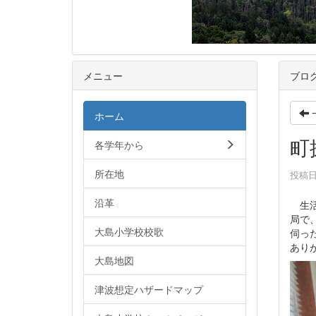
メニュー
ブロ
ホーム
町
各学年から
所在地
投稿日時
沿革
生活
局で
大島小学校校歌
伺っ
あり
大島地図
津波想定ハザードマップ