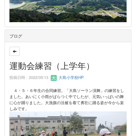
ブログ
運動会練習（上学年）
投稿日時 : 2022/05/13
大島小学校HP
４・５・６年生の合同練習。「大島ソーラン演舞」の練習をし
ました。あいにく小雨がぱらつく中でしたが、元気いっぱいの舞
に心が踊りました。大漁旗の法被を着て勇壮に踊る姿が今から楽
しみです。