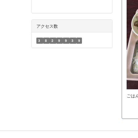
アクセス数
3
8
2
9
9
3
9
ごは