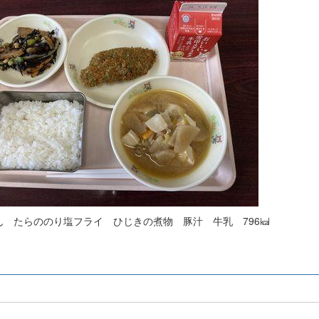
ん たらののり塩フライ ひじきの煮物 豚汁 牛乳 796㎉