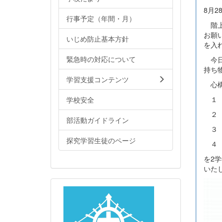
8月2
行事予定（年間・月）
階上
お願
いじめ防止基本方針
を入
緊急時の対応について
今日
持ち
学習支援コンテンツ
心構
１ 
学校安全
２ 
部活動ガイドライン
３ 
探究学習生徒のページ
４ 
を2
いた