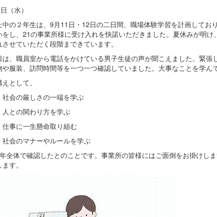
8日（水）
中の２年生は、9月11日・12日の二日間、職場体験学習を計画してお
いをし、21の事業所様に受け入れを快諾いただきました。夏休みが明け
れさせていただく段階まできています。
は、職員室から電話をかけている男子生徒の声が聞こえました。緊張し
物や服装、訪問時間等を一つ一つ確認していました。大事なことを学ん
えとして、
社会の厳しさの一端を学ぶ
人との関わり方を学ぶ
仕事に一生懸命取り組む
社会のマナーやルールを学ぶ
学年全体で確認したとのことです。事業所の皆様にはご面倒をお掛けし
します。