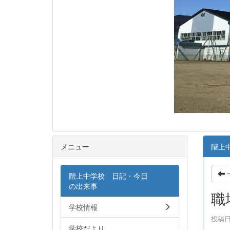
メニュー
階上
階上中学校 日記・今日
の出来事
職
学校情報
投稿日時
学校だより