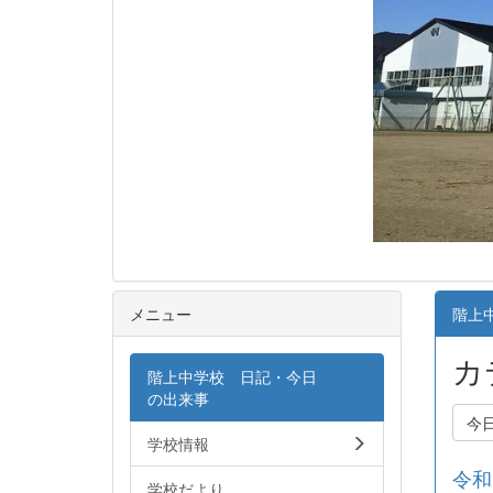
メニュー
階上
カ
階上中学校 日記・今日
の出来事
今
学校情報
令和
学校だより