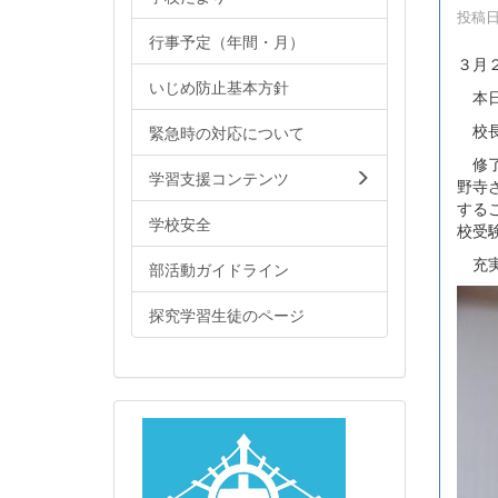
投稿日時
行事予定（年間・月）
３月
いじめ防止基本方針
本日
校長
緊急時の対応について
修了
学習支援コンテンツ
野寺
する
学校安全
校受
充実
部活動ガイドライン
探究学習生徒のページ