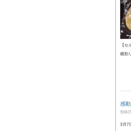
【セ
横割
感動
投稿日時
3月7