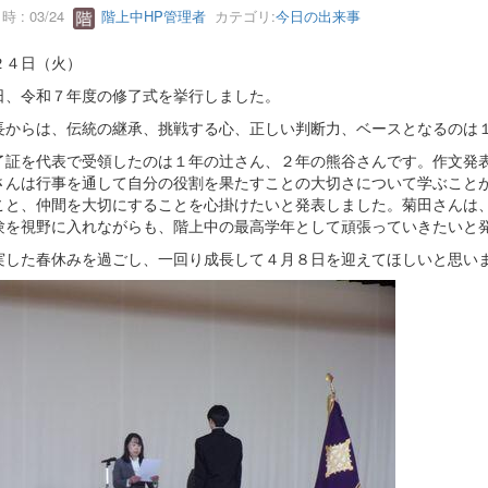
 : 03/24
階上中HP管理者
カテゴリ:
今日の出来事
２４日（火）
、令和７年度の修了式を挙行しました。
からは、伝統の継承、挑戦する心、正しい判断力、ベースとなるのは１
証を代表で受領したのは１年の辻さん、２年の熊谷さんです。作文発表
さんは行事を通して自分の役割を果たすことの大切さについて学ぶこと
こと、仲間を大切にすることを心掛けたいと発表しました。菊田さんは
験を視野に入れながらも、階上中の最高学年として頑張っていきたいと
した春休みを過ごし、一回り成長して４月８日を迎えてほしいと思い