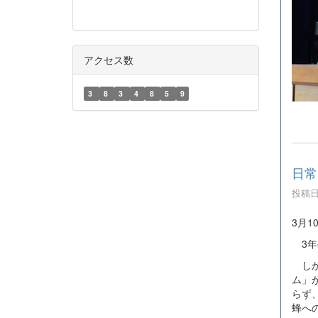
アクセス数
3
8
3
4
8
5
9
日常
投稿日時
3月1
3年
しか
ム」
らず
蜂へ