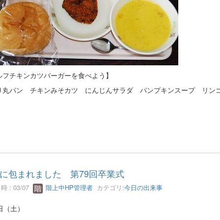
ルフチキンカツバーガーを食べよう】
り丸パン チキンみそカツ にんじんサラダ パンプキンスープ リンゴ
に包まれました 第79回卒業式
 : 03/07
階上中HP管理者
カテゴリ:
今日の出来事
日（土）