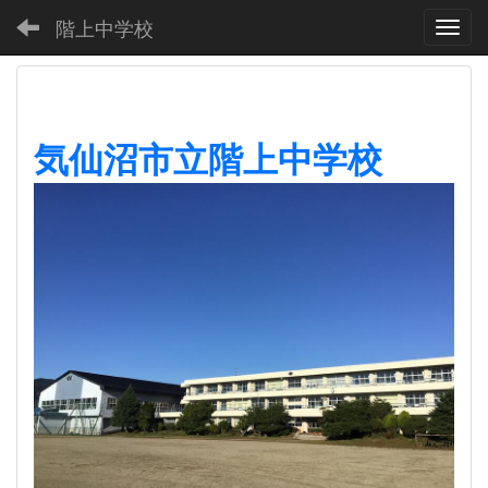
階上中学校
Toggl
気仙沼市立階上中学校