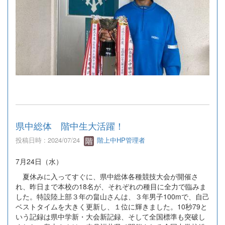
県中総体 階中生大活躍！
投稿日時 : 2024/07/24
階上中HP管理者
7月24日（水）
夏休みに入ってすぐに、県中総体各種競技大会が開催さ
れ、昨日まで本校の18名が、それぞれの種目に全力で臨みま
した。特設陸上部３年の畠山さんは、３年男子100mで、自己
ベストタイムを大きく更新し、１位に輝きました。10秒79と
いう記録は県中学新・大会新記録、そして全国標準も突破し