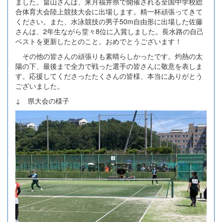
ました。畠山さんは、来月福井県で開催される全国中学校総
合体育大会陸上競技大会に出場します。精一杯頑張ってきて
ください。また、水泳競技の男子50m自由形に出場した佐藤
さんは、2年生ながら堂々8位に入賞しました。長水路の自己
ベストを更新したとのこと。おめでとうございます！
その他の皆さんの頑張りも素晴らしかったです。灼熱の太
陽の下、最後まで全力で戦った選手の皆さんに敬意を表しま
す。応援してくださったたくさんの皆様、本当にありがとう
ございました。
↓ 県大会の様子