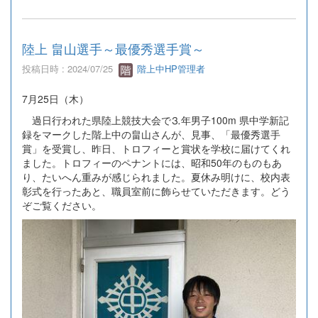
陸上 畠山選手～最優秀選手賞～
投稿日時 : 2024/07/25
階上中HP管理者
7月25日（木）
過日行われた県陸上競技大会で⒊年男子100m 県中学新記
録をマークした階上中の畠山さんが、見事、「最優秀選手
賞」を受賞し、昨日、トロフィーと賞状を学校に届けてくれ
ました。トロフィーのペナントには、昭和50年のものもあ
り、たいへん重みが感じられました。夏休み明けに、校内表
彰式を行ったあと、職員室前に飾らせていただきます。どう
ぞご覧ください。