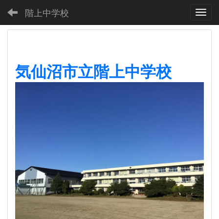
階上中学校
Toggl
気仙沼市立階上中学校