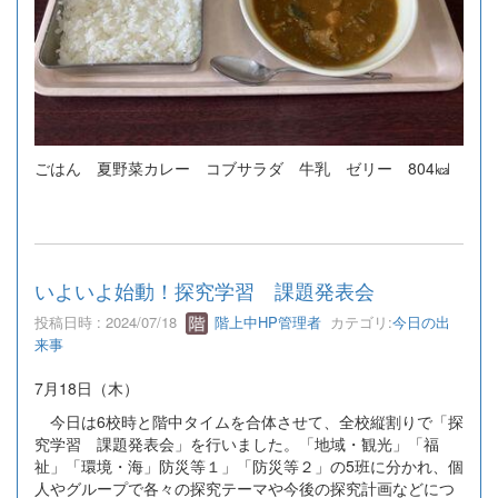
ごはん 夏野菜カレー コブサラダ 牛乳 ゼリー 804㎉
いよいよ始動！探究学習 課題発表会
投稿日時 : 2024/07/18
階上中HP管理者
カテゴリ:
今日の出
来事
7月18日（木）
今日は6校時と階中タイムを合体させて、全校縦割りで「探
究学習 課題発表会」を行いました。「地域・観光」「福
祉」「環境・海」防災等１」「防災等２」の5班に分かれ、個
人やグループで各々の探究テーマや今後の探究計画などにつ