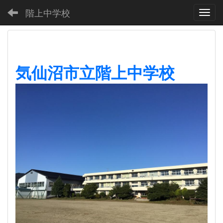
階上中学校
Toggl
気仙沼市立階上中学校