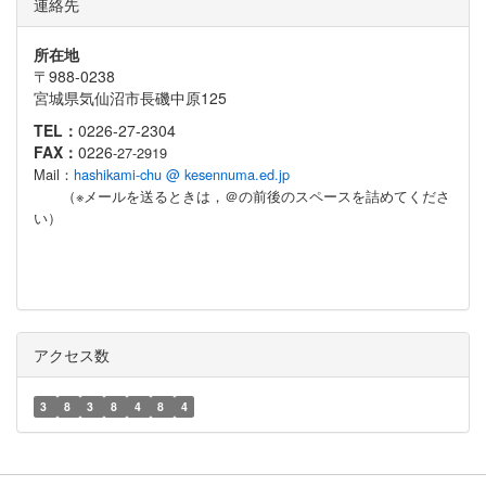
連絡先
所在地
〒988-0238
宮城県気仙沼市長磯中原125
TEL：
0226-27-2304
FAX：
0226
-27-2919
Mail：
hashikami-chu @ kesennuma.ed.jp
（※メールを送るときは，＠の前後のスペースを詰めてくださ
い）
アクセス数
3
8
3
8
4
8
4