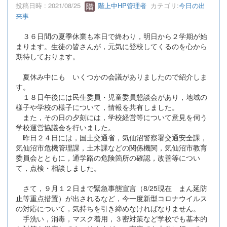
投稿日時 : 2021/08/25
階上中HP管理者
カテゴリ:
今日の出
来事
３６日間の夏季休業も本日で終わり，明日から２学期が始
まります。生徒の皆さんが，元気に登校してくるのを心から
期待しております。
夏休み中にも いくつかの会議がありましたので紹介しま
す。
１８日午後には民生委員・児童委員懇談会があり，地域の
様子や学校の様子について，情報を共有しました。
また，その日の夕刻には，学校経営等について意見を伺う
学校運営協議会を行いました。
昨日２４日には，国土交通省，気仙沼警察署交通安全課，
気仙沼市危機管理課，土木課などの関係機関，気仙沼市教育
委員会とともに，通学路の危険箇所の確認，改善等につい
て，点検・相談しました。
さて，９月１２日まで緊急事態宣言（8/25現在 まん延防
止等重点措置）が出されるなど，今一度新型コロナウイルス
の対応について，気持ちを引き締めなければなりません。
手洗い，消毒，マスク着用，３密対策など学校でも基本的