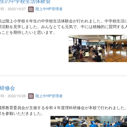
生の中学校生活体験会
 : 2022/10/27
階上中HP管理者
は階上小学校６年生の中学校生活体験会が行われました。中学校生活に
部活動を見学しました。みんなとても元気で、中には積極的に質問する
ることを期待したいと思います。
研修会
 : 2022/10/26
階上中HP管理者
県教育委員会が主催する令和４年度理科研修会が本校で行われました。
業を参観いただきました。