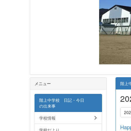
メニュー
階上
2
階上中学校 日記・今日
の出来事
20
学校情報
Happ
学校だより