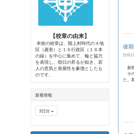
【校章の由来】
本校の校章は、階上村時代の４地
後期
区（菱形）と１６行政区（１６本
投稿日時
の線）を中心に集めて、輪と協力
を表現し、朝日の昇るが如き、若
新執
人の意気と発展性を象徴としたも
その
のです。
た。
新着情報
3日分