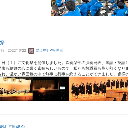
祭
 : 2022/10/22
階上中HP管理者
日（土）に文化祭を開催しました。吹奏楽部の演奏発表、国語・英語弁
発表も聴衆の心に響く素晴らしいもので、私たち教職員も胸が熱くなり
られ、温かい雰囲気の中で無事に行事を終えることができました。皆様
料理講習会