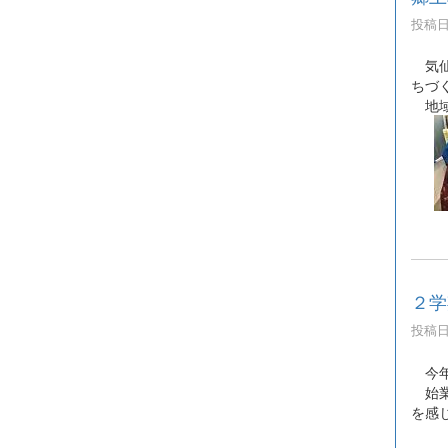
投稿日時
気仙
ちづ
地域
２学
投稿日時
今年
始業
を感