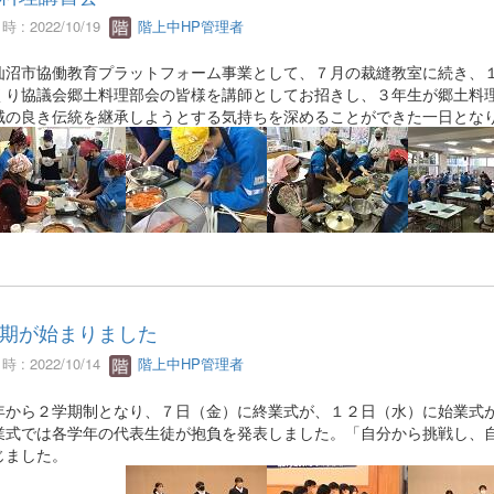
 : 2022/10/19
階上中HP管理者
沼市協働教育プラットフォーム事業として、７月の裁縫教室に続き、１
くり協議会郷土料理部会の皆様を講師としてお招きし、３年生が郷土料
の良き伝統を継承しようとする気持ちを深めることができた一日とな
期が始まりました
 : 2022/10/14
階上中HP管理者
から２学期制となり、７日（金）に終業式が、１２日（水）に始業式
式では各学年の代表生徒が抱負を発表しました。「自分から挑戦し、自
じました。