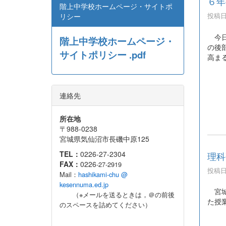
６年
階上中学校ホームページ・サイトポ
投稿日時
リシー
今日
階上中学校ホームページ・
の後
サイトポリシー .pdf
高ま
連絡先
所在地
〒988-0238
宮城県気仙沼市長磯中原125
TEL：
0226-27-2304
理科
FAX：
0226
-27-2919
投稿日時
Mail：
hashikami-chu @
kesennuma.ed.jp
宮城
（※メールを送るときは，＠の前後
た授
のスペースを詰めてください）