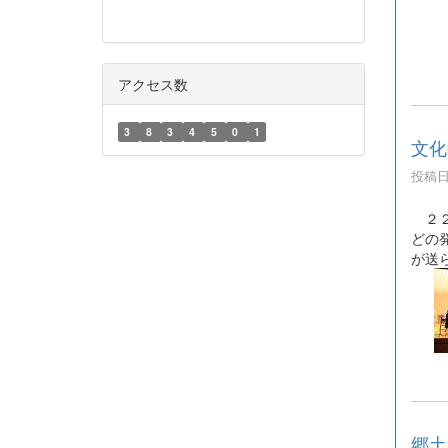
アクセス数
3
8
3
4
5
0
1
文化
投稿日時
２２
どの
が送
郷土