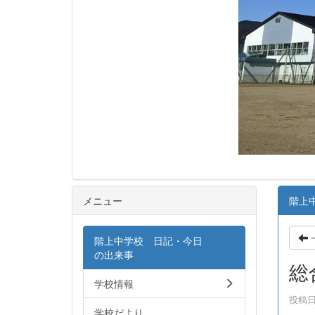
メニュー
階上
階上中学校 日記・今日
の出来事
総
学校情報
投稿日時
学校だより