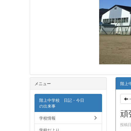
メニュー
階上
階上中学校 日記・今日
の出来事
頑
学校情報
投稿日時
学校だより