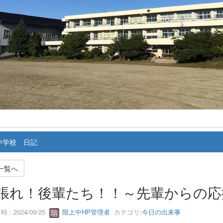
中学校 日記
一覧へ
張れ！後輩たち！！～先輩からの応
 : 2024/09/25
階上中HP管理者
カテゴリ:
今日の出来事