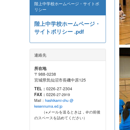
階上中学校ホームページ・サイトポ
リシー
階上中学校ホームページ・
サイトポリシー .pdf
連絡先
所在地
〒988-0238
宮城県気仙沼市長磯中原125
TEL：
0226-27-2304
FAX：
0226
-27-2919
Mail：
hashikami-chu @
kesennuma.ed.jp
（※メールを送るときは，＠の前後
のスペースを詰めてください）