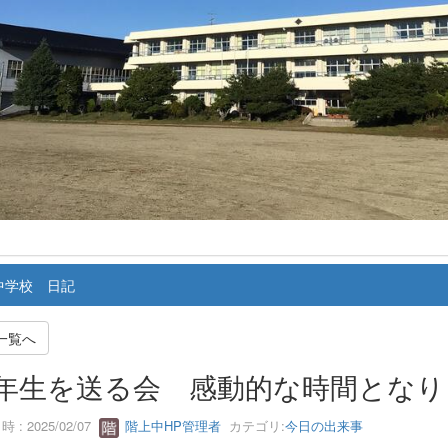
中学校 日記
一覧へ
年生を送る会 感動的な時間となり
 : 2025/02/07
階上中HP管理者
カテゴリ:
今日の出来事