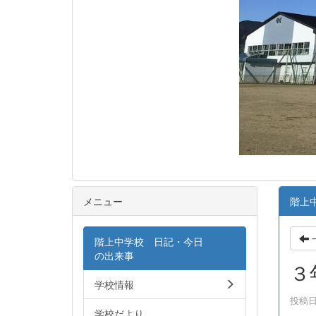
メニュー
階上
階上中学校 日記・今日
の出来事
３
学校情報
投稿日時
学校だより