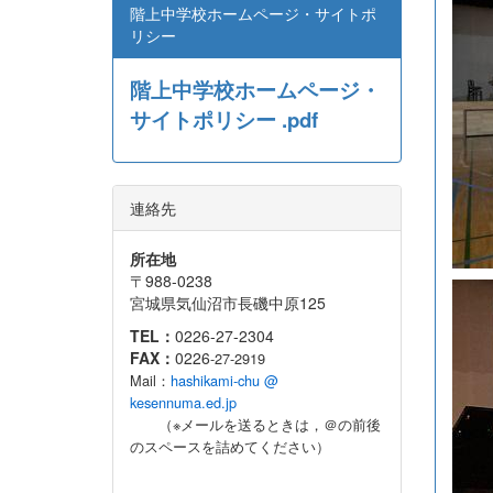
階上中学校ホームページ・サイトポ
リシー
階上中学校ホームページ・
サイトポリシー .pdf
連絡先
所在地
〒988-0238
宮城県気仙沼市長磯中原125
TEL：
0226-27-2304
FAX：
0226
-27-2919
Mail：
hashikami-chu @
kesennuma.ed.jp
（※メールを送るときは，＠の前後
のスペースを詰めてください）