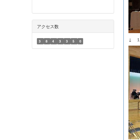
アクセス数
↓ 
3
8
4
3
3
5
0