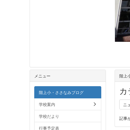
メニュー
階上
カ
階上小・ささなみブログ
学校案内
ニ
学校だより
記事
行事予定表