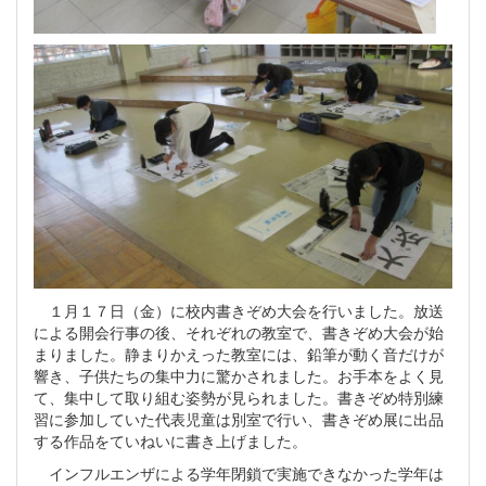
１月１７日（金）に校内書きぞめ大会を行いました。放送
による開会行事の後、それぞれの教室で、書きぞめ大会が始
まりました。静まりかえった教室には、鉛筆が動く音だけが
響き、子供たちの集中力に驚かされました。お手本をよく見
て、集中して取り組む姿勢が見られました。書きぞめ特別練
習に参加していた代表児童は別室で行い、書きぞめ展に出品
する作品をていねいに書き上げました。
インフルエンザによる学年閉鎖で実施できなかった学年は