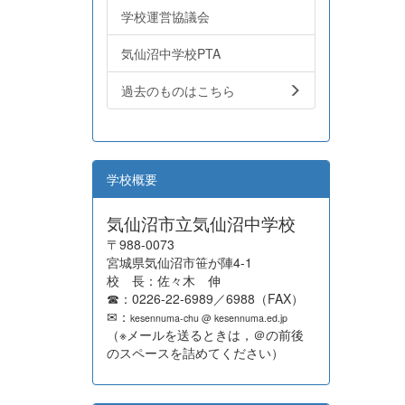
学校運営協議会
気仙沼中学校PTA
過去のものはこちら
学校概要
気仙沼市立気仙沼中学校
〒988-0073
宮城県気仙沼市笹が陣4-1
校 長：佐々木 伸
☎：0226-22-6989／6988（FAX）
✉：
kesennuma-chu @ kesennuma.ed.jp
（※メールを送るときは，＠の前後
のスペースを詰めてください）