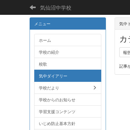
気仙沼中学校
メニュー
気中ト
カ
ホーム
学校の紹介
報
校歌
記事
気中ダイアリー
学校だより
学校からのお知らせ
学習支援コンテンツ
いじめ防止基本方針