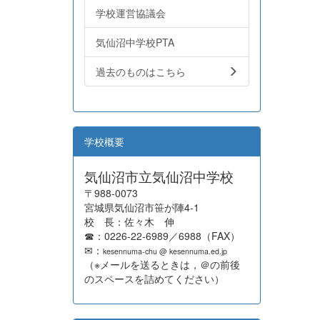
学校運営協議会
気仙沼中学校PTA
過去のものはこちら
学校概要
気仙沼市立気仙沼中学校
〒988-0073
宮城県気仙沼市笹が陣4-1
校 長：佐々木 伸
☎：0226-22-6989／6988（FAX）
✉：
kesennuma-chu @ kesennuma.ed.jp
（※メールを送るときは，＠の前後
のスペースを詰めてください）