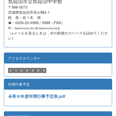
気仙沼市立気仙沼中学校
〒988-0073
宮城県気仙沼市笹が陣4-1
校 長：佐々木 伸
☎：0226-22-6989／6988（FAX）
✉：
kesennuma-chu @ kesennuma.ed.jp
（※メールを送るときは，＠の前後のスペースを詰めてくださ
い）
アクセスカウンター
3
1
4
6
3
8
3
年間行事予定
令和８年度年間行事予定表.pdf