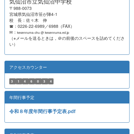
気仙沼市立気仙沼中学校
〒988-0073
宮城県気仙沼市笹が陣4-1
校 長：佐々木 伸
☎：0226-22-6989／6988（FAX）
✉：
kesennuma-chu @ kesennuma.ed.jp
（※メールを送るときは，＠の前後のスペースを詰めてくださ
い）
アクセスカウンター
3
1
4
6
0
3
4
年間行事予定
令和８年度年間行事予定表.pdf