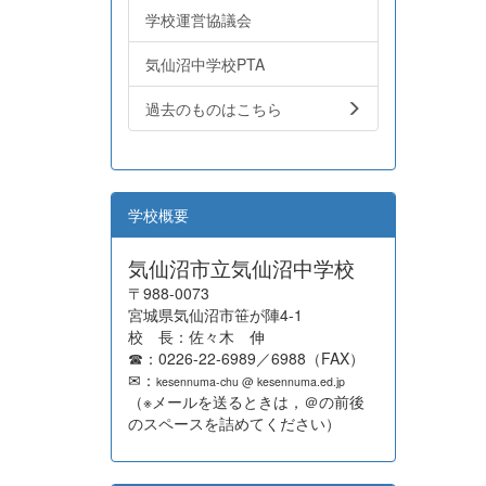
学校運営協議会
気仙沼中学校PTA
過去のものはこちら
学校概要
気仙沼市立気仙沼中学校
〒988-0073
宮城県気仙沼市笹が陣4-1
校 長：佐々木 伸
☎：0226-22-6989／6988（FAX）
✉：
kesennuma-chu @ kesennuma.ed.jp
（※メールを送るときは，＠の前後
のスペースを詰めてください）