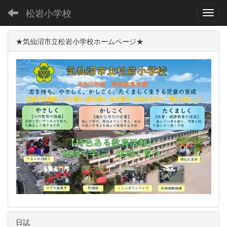
松岩小学校
Toggl
★気仙沼市立松岩小学校ホームページ★
日誌