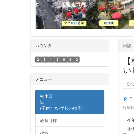
カウンタ
日誌
【
2
8
1
2
6
9
2
い
メニュー
全
松小日
ＰＴ
誌
投稿日時
(子供たち･学校の様子)
・今
教育目標
・側
校歌