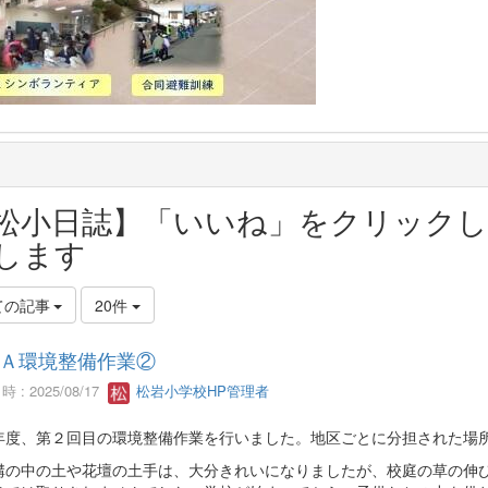
松小日誌】「いいね」をクリックし
します
ての記事
20件
Ａ環境整備作業②
 : 2025/08/17
松岩小学校HP管理者
年度、第２回目の環境整備作業を行いました。地区ごとに分担された場
溝の中の土や花壇の土手は、大分きれいになりましたが、校庭の草の伸