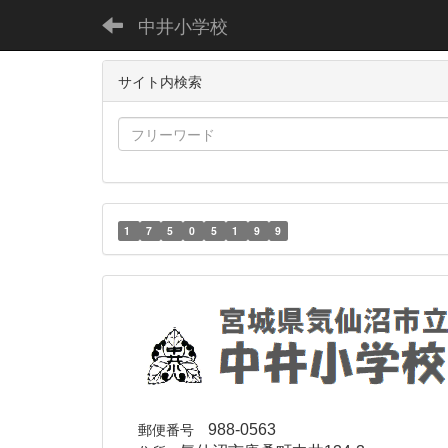
中井小学校
サイト内検索
1
7
5
0
5
1
9
9
郵便番号
988-0563