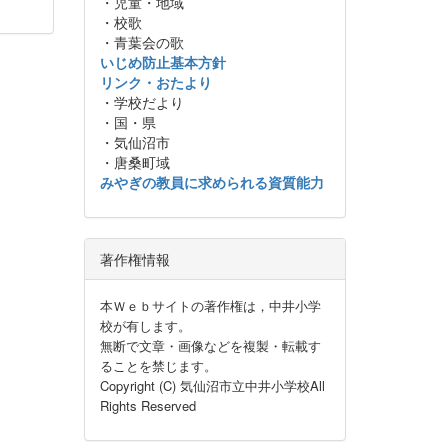
・児童・地域
・校歌
・青葉会の歌
いじめ防止基本方針
リンク・おたより
・学校だより
・国・県
・気仙沼市
・唐桑町域
みやぎの教員に求められる資質能力
著作権情報
本Ｗｅｂサイトの著作権は，中井小学
校が有します。
無断で文章・画像などを複製・転載す
ることを禁じます。
Copyright (C) 気仙沼市立中井小学校All
Rights Reserved