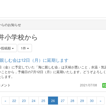
からのお知らせ
井小学校から
い投稿順
1件
親しむ会は12日（月）に延期します
9日（金）に予定していた「海に親しむ会」は天候が悪いこと，水温・気
いことから，予備日の7月12日（月）に延期いたします。どうぞよろし
たします。
コメント
2021/07/08
«
22
23
24
25
26
27
28
29
30
»