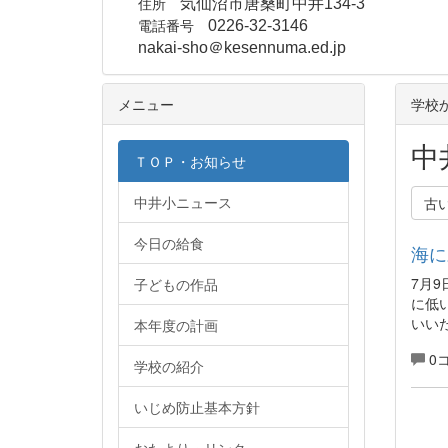
住所
気仙沼市唐桑町中井134-3
電話番号
0226-32-3146
nakai-sho＠kesennuma.ed.jp
メニュー
学校
中
ＴＯＰ・お知らせ
中井小ニュース
古
今日の給食
海に
7月
子どもの作品
に低
いい
本年度の計画
0
学校の紹介
いじめ防止基本方針