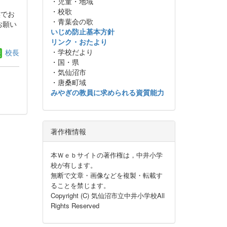
・児童・地域
・校歌
族でお
・青葉会の歌
お願い
いじめ防止基本方針
リンク・おたより
・学校だより
校長
・国・県
・気仙沼市
・唐桑町域
みやぎの教員に求められる資質能力
著作権情報
本Ｗｅｂサイトの著作権は，中井小学
校が有します。
無断で文章・画像などを複製・転載す
ることを禁じます。
Copyright (C) 気仙沼市立中井小学校All
Rights Reserved