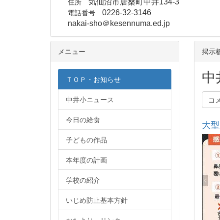
住所
気仙沼市唐桑町中井134-3
電話番号
0226-32-3146
nakai-sho＠kesennuma.ed.jp
メニュー
掲示
中
ＴＯＰ・お知らせ
中井小ニュース
コ
今日の給食
大型
子どもの作品
本年度の計画
学校の紹介
いじめ防止基本方針