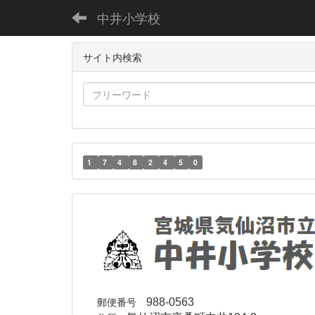
中井小学校
サイト内検索
1
7
4
8
2
4
5
0
郵便番号
988-0563