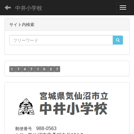
中井小学校
Toggl
サイト内検索
1
7
4
7
1
0
2
7
郵便番号
988-0563