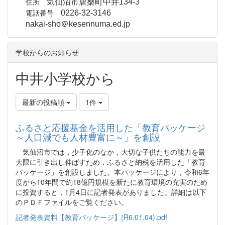
住所
気仙沼市唐桑町中井134-3
電話番号
0226-32-3146
nakai-sho＠kesennuma.ed.jp
学校からのお知らせ
中井小学校から
最新の投稿順
1件
ふるさと応援基金を活用した「教育パッケージ
～人口減でも人材豊富に～」を創設
気仙沼市では，少子化のなか，大切な子供たちの能力を最
大限に引き出し伸ばすため，ふるさと納税を活用した「教育
パッケージ」を創設しました。本パッケージにより，令和6年
度から10年間で約18億円規模を新たに教育環境の充実のため
に投資すると，1月4日に記者発表がありました。詳細は以下
のＰＤＦファイルをご覧ください。
記者発表資料【教育パッケージ】(R6.01.04).pdf