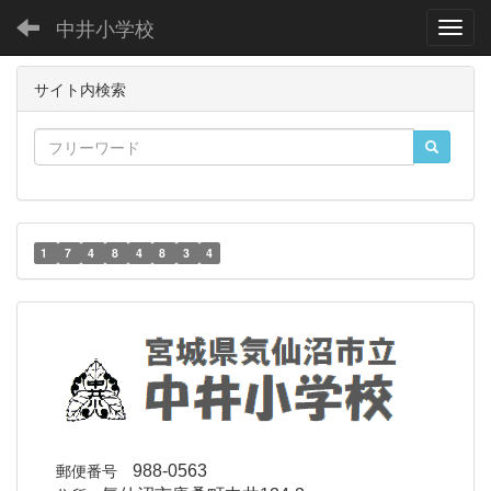
中井小学校
Toggl
サイト内検索
1
7
4
8
4
8
3
4
郵便番号
988-0563