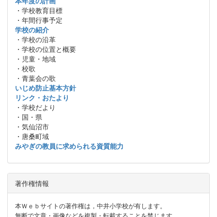
本年度の計画
・学校教育目標
・年間行事予定
学校の紹介
・学校の沿革
・学校の位置と概要
・児童・地域
・校歌
・青葉会の歌
いじめ防止基本方針
リンク・おたより
・学校だより
・国・県
・気仙沼市
・唐桑町域
みやぎの教員に求められる資質能力
著作権情報
本Ｗｅｂサイトの著作権は，中井小学校が有します。
無断で文章・画像などを複製・転載することを禁じます。