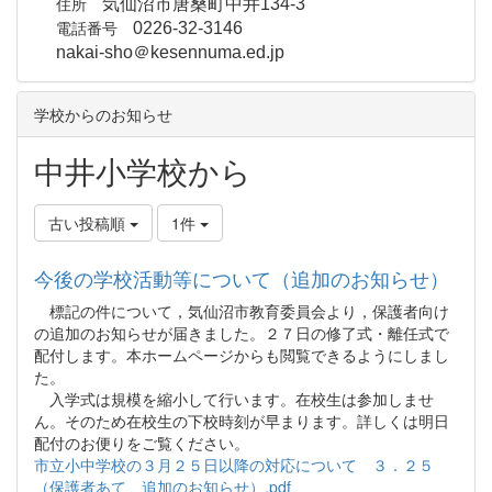
住所
気仙沼市唐桑町中井134-3
電話番号
0226-32-3146
nakai-sho＠kesennuma.ed.jp
学校からのお知らせ
中井小学校から
古い投稿順
1件
今後の学校活動等について（追加のお知らせ）
標記の件について，気仙沼市教育委員会より，保護者向け
の追加のお知らせが届きました。２７日の修了式・離任式で
配付します。本ホームページからも閲覧できるようにしまし
た。
入学式は規模を縮小して行います。在校生は参加しませ
ん。そのため在校生の下校時刻が早まります。詳しくは明日
配付のお便りをご覧ください。
市立小中学校の３月２５日以降の対応について ３．２５
（保護者あて 追加のお知らせ）.pdf