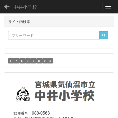
中井小学校
Toggl
サイト内検索
1
7
5
0
5
8
9
9
郵便番号
988-0563