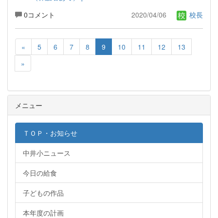
0コメント
2020/04/06
校長
«
5
6
7
8
9
10
11
12
13
»
メニュー
ＴＯＰ・お知らせ
中井小ニュース
今日の給食
子どもの作品
本年度の計画