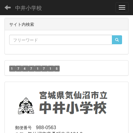
中井小学校
Toggl
サイト内検索
1
7
4
7
1
7
1
5
郵便番号
988-0563