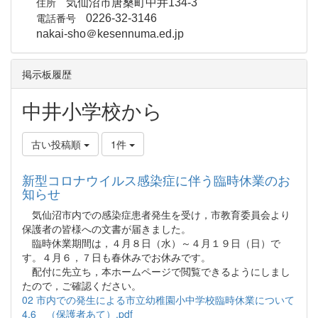
住所
気仙沼市唐桑町中井134-3
電話番号
0226-32-3146
nakai-sho＠kesennuma.ed.jp
掲示板履歴
中井小学校から
古い投稿順
1件
新型コロナウイルス感染症に伴う臨時休業のお
知らせ
気仙沼市内での感染症患者発生を受け，市教育委員会より
保護者の皆様への文書が届きました。
臨時休業期間は，４月８日（水）～４月１９日（日）で
す。４月６，７日も春休みでお休みです。
配付に先立ち，本ホームページで閲覧できるようにしまし
たので，ご確認ください。
02 市内での発生による市立幼稚園小中学校臨時休業について
4.6 （保護者あて）.pdf