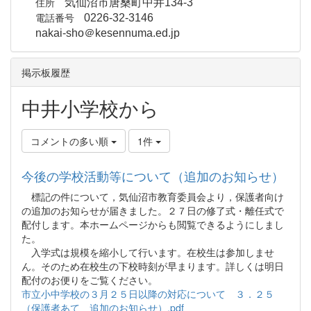
住所
気仙沼市唐桑町中井134-3
電話番号
0226-32-3146
nakai-sho＠kesennuma.ed.jp
掲示板履歴
中井小学校から
コメントの多い順
1件
今後の学校活動等について（追加のお知らせ）
標記の件について，気仙沼市教育委員会より，保護者向け
の追加のお知らせが届きました。２７日の修了式・離任式で
配付します。本ホームページからも閲覧できるようにしまし
た。
入学式は規模を縮小して行います。在校生は参加しませ
ん。そのため在校生の下校時刻が早まります。詳しくは明日
配付のお便りをご覧ください。
市立小中学校の３月２５日以降の対応について ３．２５
（保護者あて 追加のお知らせ）.pdf