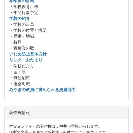
本年度の計画
・学校教育目標
・年間行事予定
学校の紹介
・学校の沿革
・学校の位置と概要
・児童・地域
・校歌
・青葉会の歌
いじめ防止基本方針
リンク・おたより
・学校だより
・国・県
・気仙沼市
・唐桑町域
みやぎの教員に求められる資質能力
著作権情報
本Ｗｅｂサイトの著作権は，中井小学校が有します。
無断で文章・画像などを複製・転載することを禁じます。