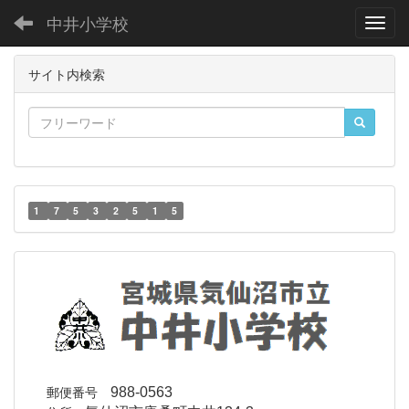
中井小学校
Toggl
サイト内検索
1
7
5
3
2
5
1
5
郵便番号
988-0563