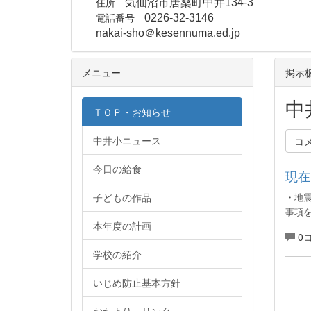
住所
気仙沼市唐桑町中井134-3
電話番号
0226-32-3146
nakai-sho＠kesennuma.ed.jp
メニュー
掲示
中
ＴＯＰ・お知らせ
中井小ニュース
コ
今日の給食
現在
子どもの作品
・地
事項
本年度の計画
0
学校の紹介
いじめ防止基本方針