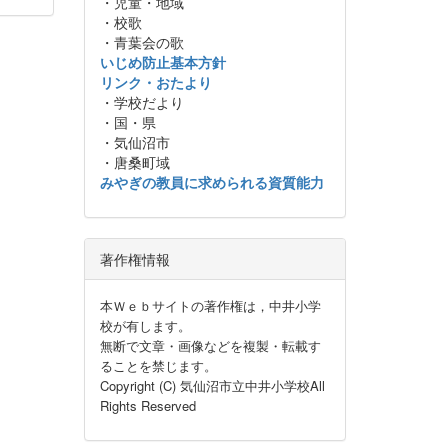
・児童・地域
・校歌
・青葉会の歌
いじめ防止基本方針
リンク・おたより
・学校だより
・国・県
・気仙沼市
・唐桑町域
みやぎの教員に求められる資質能力
著作権情報
本Ｗｅｂサイトの著作権は，中井小学
校が有します。
無断で文章・画像などを複製・転載す
ることを禁じます。
Copyright (C) 気仙沼市立中井小学校All
Rights Reserved