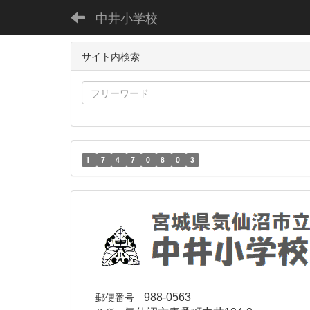
中井小学校
サイト内検索
1
7
4
7
0
8
0
3
郵便番号
988-0563