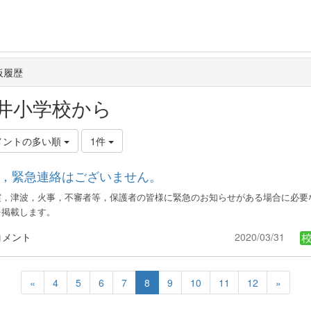
板履歴
井小学校から
メントの多い順
1件
，緊急連絡はございません。
震，津波，火事，不審者等，保護者の皆様に緊急のお知らせがある場合に必要
を掲載します。
コメント
2020/03/31
«
4
5
6
7
8
9
10
11
12
»