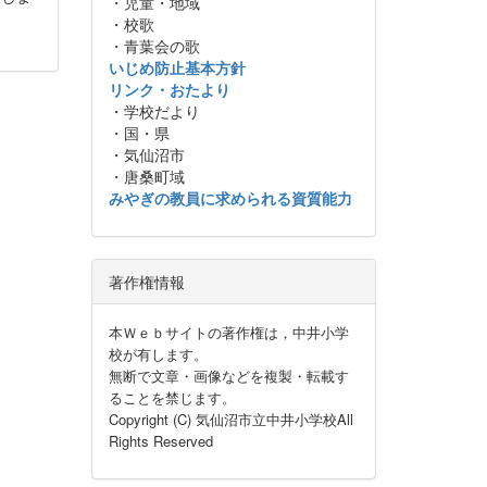
・児童・地域
・校歌
・青葉会の歌
いじめ防止基本方針
リンク・おたより
・学校だより
・国・県
・気仙沼市
・唐桑町域
みやぎの教員に求められる資質能力
著作権情報
本Ｗｅｂサイトの著作権は，中井小学
校が有します。
無断で文章・画像などを複製・転載す
ることを禁じます。
Copyright (C) 気仙沼市立中井小学校All
Rights Reserved