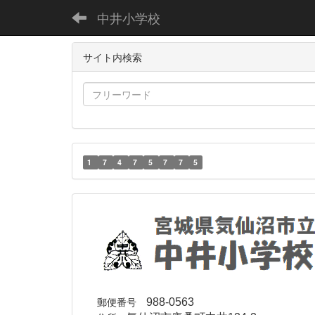
中井小学校
サイト内検索
1
7
4
7
5
7
7
5
郵便番号
988-0563