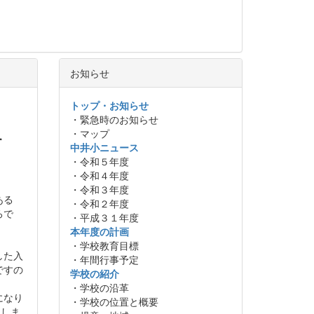
お知らせ
トップ・お知らせ
・緊急時のお知らせ
・マップ
て
中井小ニュース
・令和５年度
・令和４年度
・令和３年度
ある
・令和２年度
ろで
・平成３１年度
本年度の計画
・学校教育目標
した入
・年間行事予定
ですの
学校の紹介
・学校の沿革
になり
・学校の位置と概要
たしま