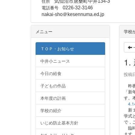
住所
気仙沼市唐桑町中井134-3
電話番号
0226-32-3146
nakai-sho＠kesennuma.ed.jp
メニュー
学校
ＴＯＰ・お知らせ
1
中井小ニュース
今日の給食
投稿日時
子どもの作品
昨夜
「新
す。
本年度の計画
4
新１
学校の紹介
学式
で，
いじめ防止基本方針
臨時
ます