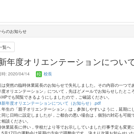
からのお知らせ
一覧へ
. 新年度オリエンテーションについ
: 2020/04/14
校長
は突然の臨時休業延長のお知らせで失礼しました。その内容の一つで
年度オリエンテーション」について，先ほどメールでお知らせしたとこ
本HPでも閲覧できるようにしましたので，ご確認ください。
.14新年度オリエンテーションについて（お知らせ）.pdf
年生の「親子オリエンテーション」は，参加しやすいように，延期に
と同じ日時に設定しましたが，ご都合の悪い場合は，個別の対応も可能
ご相談ください。
休業延長に伴い，学校だより等でお示ししていました行事予定も変更
。5月17日の運動会は延期の方向で調整中です。決まり次第お知らせい