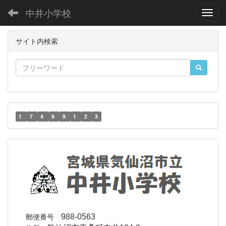
中井小学校
Toggl
サイト内検索
1
7
4
9
9
1
2
3
郵便番号
988-0563