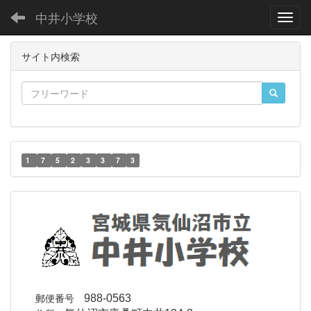
中井小学校
Toggl
サイト内検索
1
7
5
2
3
3
7
3
郵便番号
988-0563