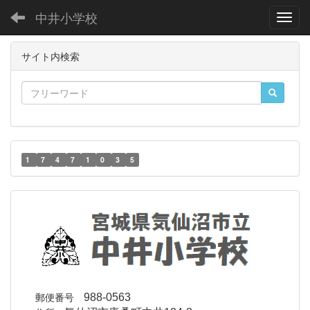
中井小学校
Toggl
サイト内検索
1
7
4
7
1
0
3
5
郵便番号
988-0563