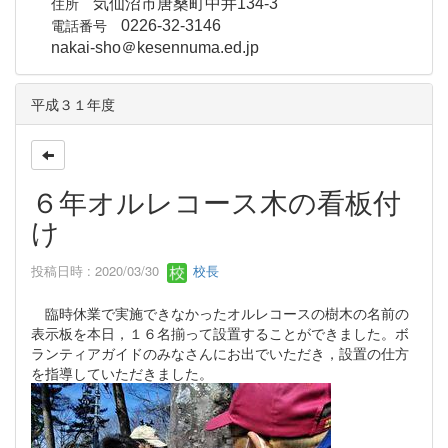
住所
気仙沼市唐桑町中井134-3
電話番号
0226-32-3146
nakai-sho＠kesennuma.ed.jp
平成３１年度
６年オルレコース木の看板付
け
投稿日時 : 2020/03/30
校長
臨時休業で実施できなかったオルレコースの樹木の名前の
表示板を本日，１６名揃って設置することができました。ボ
ランティアガイドのみなさんにお出でいただき，設置の仕方
を指導していただきました。