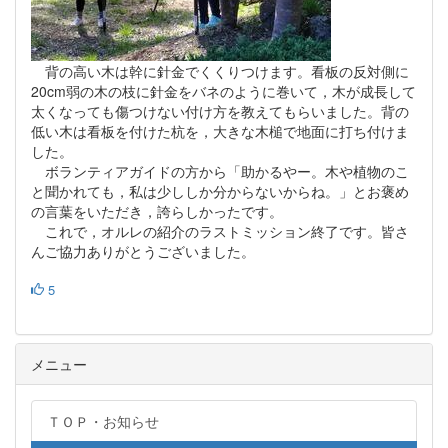
背の高い木は幹に針金でくくりつけます。看板の反対側に
20cm弱の木の枝に針金をバネのように巻いて，木が成長して
太くなっても傷つけない付け方を教えてもらいました。背の
低い木は看板を付けた杭を，大きな木槌で地面に打ち付けま
した。
ボランティアガイドの方から「助かるやー。木や植物のこ
と聞かれても，私は少ししか分からないからね。」とお褒め
の言葉をいただき，誇らしかったです。
これで，オルレの紹介のラストミッション終了です。皆さ
んご協力ありがとうございました。
5
メニュー
ＴＯＰ・お知らせ