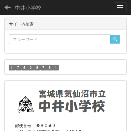
中井小学校
Toggl
サイト内検索
1
7
5
0
5
7
5
1
郵便番号
988-0563