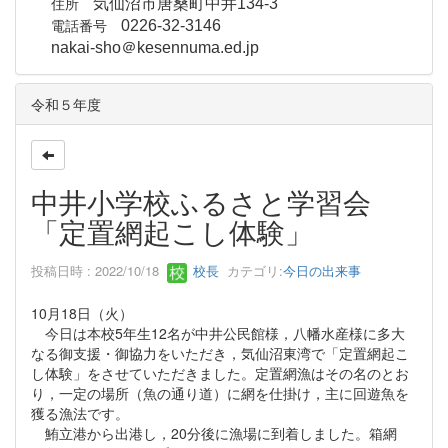
住所
気仙沼市唐桑町中井134-3
電話番号
0226-32-3146
nakai-sho＠kesennuma.ed.jp
令和５年度
中井小学校ふるさと学習会
「定置網起こし体験」
投稿日時 : 2022/10/18
校長
カテゴリ:
今日の出来事
10月18日（火）
今日は本校5年生12名が中井公民館様，八幡水産様に多大
なる御支援・御協力をいただき，気仙沼東湾で「定置網起こ
し体験」をさせていただきました。定置網漁はその名のとお
り，一定の場所（魚の通り道）に網を仕掛け，主に回遊魚を
獲る漁法です。
鮪立港から出港し，20分後に漁場に到着しました。箱網