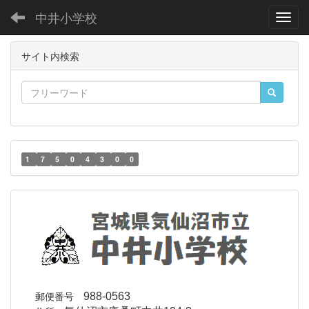
中井小学校
Toggl
サイト内検索
1
7
5
0
4
3
0
0
郵便番号
988-0563