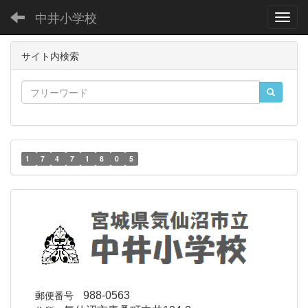
中井小学校
Toggl
サイト内検索
1
7
4
7
1
8
0
5
郵便番号
988-0563