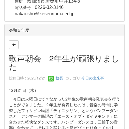
住所
気仙沼市唐桑町中井134-3
電話番号
0226-32-3146
nakai-sho＠kesennuma.ed.jp
令和５年度
歌声朝会 2年生が頑張りまし
た
投稿日時 : 2023/12/21
校長
カテゴリ:
今日の出来事
12月21日（木）
今日は火曜日にできなかった2年生の歌声朝会発表会を行う
ことができました。２年生が発表したのは，音楽の時間に学
習したフィリピン民謡「ティニクリン」というバンブーダン
スと，デンマーク民謡の「エース・オブ・ダイヤモンド」に
合わせた軽快なダンスです。バンブーダンスは，三拍子の音
楽に合わせて，持ち手と踊り手の息がぴったり合っており，