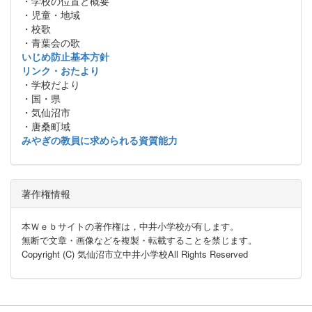
・学校の位置と概要
・児童・地域
・校歌
・青葉会の歌
いじめ防止基本方針
リンク・おたより
・学校だより
・国・県
・気仙沼市
・唐桑町域
みやぎの教員に求められる資質能力
著作権情報
本Ｗｅｂサイトの著作権は，中井小学校が有します。
無断で文章・画像などを複製・転載することを禁じます。
Copyright (C) 気仙沼市立中井小学校All Rights Reserved