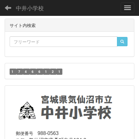
中井小学校
Toggl
サイト内検索
1
7
4
6
6
1
2
1
郵便番号
988-0563