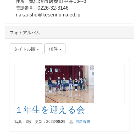
住所
気仙沼市唐桑町中井134-3
電話番号
0226-32-3146
nakai-sho＠kesennuma.ed.jp
フォトアルバム
タイトル順
10件
１年生を迎える会
写真：3枚
更新：2023/08/29
男乕香奈