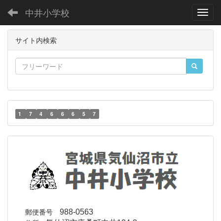
中井小学校
Toggl
サイト内検索
1
7
4
6
6
6
5
7
郵便番号
988-0563