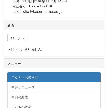
住所
気仙沼市唐桑町中井134-3
電話番号
0226-32-3146
nakai-sho＠kesennuma.ed.jp
新着
14日分
トピックがありません。
メニュー
ＴＯＰ・お知らせ
中井小ニュース
今日の給食
子どもの作品