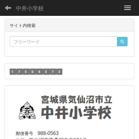
中井小学校
Toggl
サイト内検索
1
7
5
0
6
5
7
3
郵便番号
988-0563