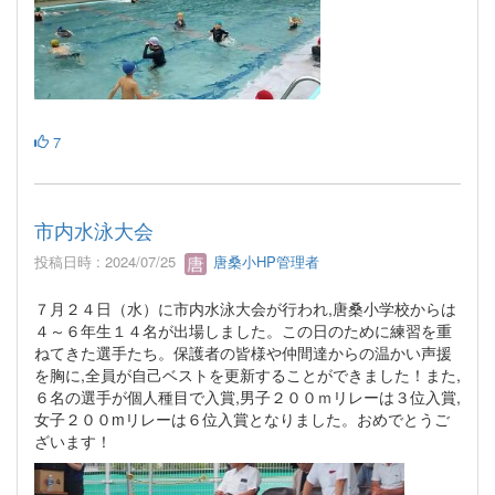
7
市内水泳大会
投稿日時 : 2024/07/25
唐桑小HP管理者
７月２４日（水）に市内水泳大会が行われ,唐桑小学校からは
４～６年生１４名が出場しました。この日のために練習を重
ねてきた選手たち。保護者の皆様や仲間達からの温かい声援
を胸に,全員が自己ベストを更新することができました！また,
６名の選手が個人種目で入賞,男子２００ｍリレーは３位入賞,
女子２００mリレーは６位入賞となりました。おめでとうご
ざいます！