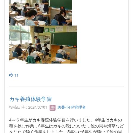
11
カキ養殖体験学習
投稿日時 : 2024/07/01
唐桑小HP管理者
4～６年生がカキ養殖体験学習を行いました。4年生はカキの
種を挟む作業，6年生はカキの殻についた，他の貝や海草など
をなたで砕く作業をしました。5年生は6年生が砕いて他の貝