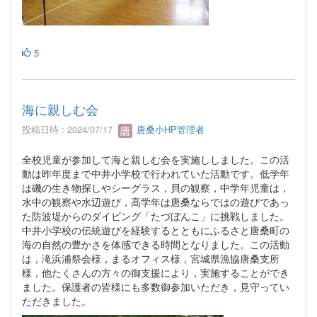
5
海に親しむ会
投稿日時 : 2024/07/17
唐桑小HP管理者
全校児童が参加して海と親しむ会を実施ししました。この活
動は昨年度まで中井小学校で行われていた活動です。低学年
は磯の生き物探しやシーグラス，貝の観察，中学年児童は，
水中の観察や水辺遊び，高学年は唐桑ならではの遊びであっ
た防波堤からのダイビング「たづぼんこ」に挑戦しました。
中井小学校の伝統遊びを経験するとともにふるさと唐桑町の
海の自然の豊かさを体感できる時間となりました。この活動
は，滝浜浦祭会様，まるオフィス様，宮城県漁協唐桑支所
様，他たくさんの方々の御支援により，実施することができ
ました。保護者の皆様にも多数御参加いただき，見守ってい
ただきました。