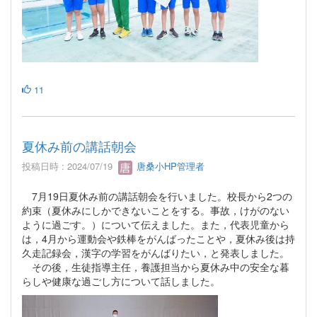
11
夏休み前の講話朝会
投稿日時 : 2024/07/19
唐桑小HP管理者
7月19日夏休み前の講話朝会を行いました。校長から2つの
約束（夏休みにしかできないことをする。事故，けがのない
ように過ごす。）について伝えました。また，代表児童から
は，4月から運動会や鉄棒をがんばったことや，夏休み後は持
久走記録会，漢字の学習をがんばりたい，と発表しました。
その後，生徒指導主任，養護担当から夏休み中の安全な暮
らしや健康な過ごし方について話しました。