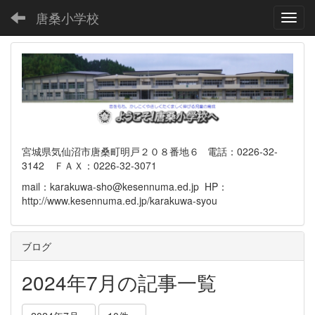
唐桑小学校
Toggl
宮城県気仙沼市唐桑町明戸２０８番地６ 電話：0226-32-
3142 ＦＡＸ：0226-32-3071
mail：karakuwa-sho@kesennuma.ed.jp HP：
http://www.kesennuma.ed.jp/karakuwa-syou
ブログ
2024年7月の記事一覧