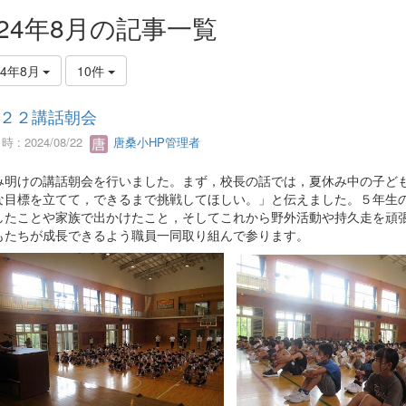
024年8月の記事一覧
24年8月
10件
２２講話朝会
 : 2024/08/22
唐桑小HP管理者
み明けの講話朝会を行いました。まず，校長の話では，夏休み中の子ど
な目標を立てて，できるまで挑戦してほしい。」と伝えました。５年生
したことや家族で出かけたこと，そしてこれから野外活動や持久走を頑
もたちが成長できるよう職員一同取り組んで参ります。