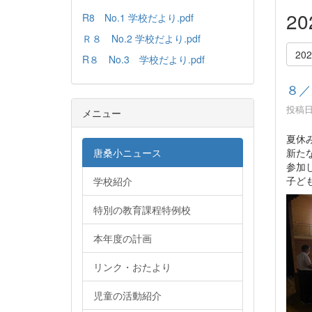
2
R8 No.1 学校だより.pdf
Ｒ８ No.2 学校だより.pdf
20
R８ No.3 学校だより.pdf
８／
投稿日時
メニュー
夏休
新た
唐桑小ニュース
参加
子ど
学校紹介
特別の教育課程特例校
本年度の計画
リンク・おたより
児童の活動紹介