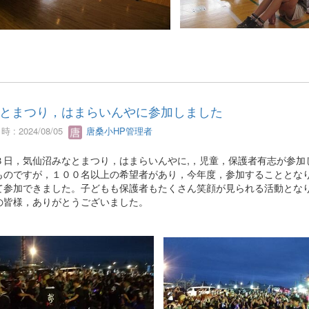
とまつり，はまらいんやに参加しました
 : 2024/08/05
唐桑小HP管理者
３日，気仙沼みなとまつり，はまらいんやに,，児童，保護者有志が参加
ものですが，１００名以上の希望者があり，今年度，参加することとな
て参加できました。子どもも保護者もたくさん笑顔が見られる活動とな
の皆様，ありがとうございました。