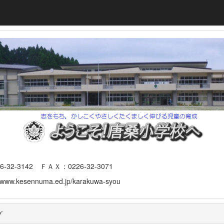
3142 ＦＡＸ：0226-32-3071
www.kesennuma.ed.jp/karakuwa-syou
グ