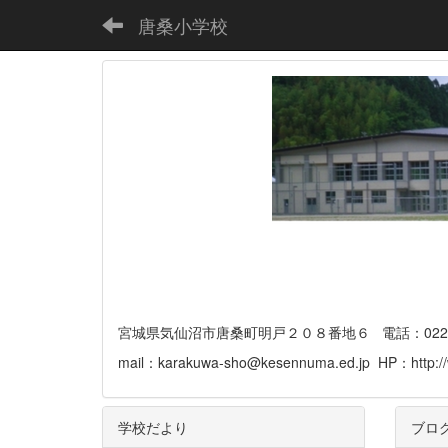
唐桑小学校
宮城県気仙沼市唐桑町明戸２０８番地６ 電話：0226-32-
mail：karakuwa-sho@kesennuma.ed.jp HP：http://
学校だより
ブロ