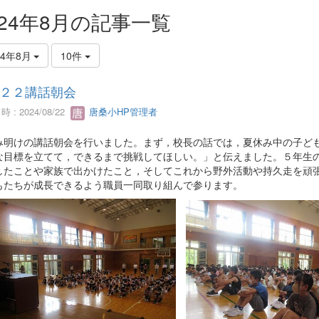
024年8月の記事一覧
24年8月
10件
２２講話朝会
 : 2024/08/22
唐桑小HP管理者
み明けの講話朝会を行いました。まず，校長の話では，夏休み中の子ど
な目標を立てて，できるまで挑戦してほしい。」と伝えました。５年生
したことや家族で出かけたこと，そしてこれから野外活動や持久走を頑
もたちが成長できるよう職員一同取り組んで参ります。