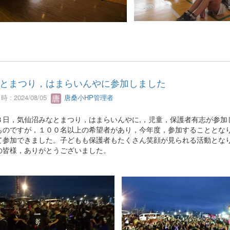
とまつり，はまらいんやに参加しました
 : 2024/08/05
唐桑小HP管理者
３日，気仙沼みなとまつり，はまらいんやに,，児童，保護者有志が参加
ものですが，１００名以上の希望者があり，今年度，参加することとな
て参加できました。子どもも保護者もたくさん笑顔が見られる活動とな
の皆様，ありがとうございました。