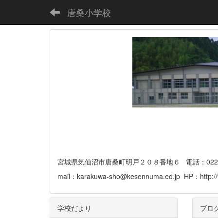
唐桑小学校
宮城県気仙沼市唐桑町明戸２０８番地６ 電話：0226-32-
mail：karakuwa-sho@kesennuma.ed.jp HP：http://
学校だより
ブロ