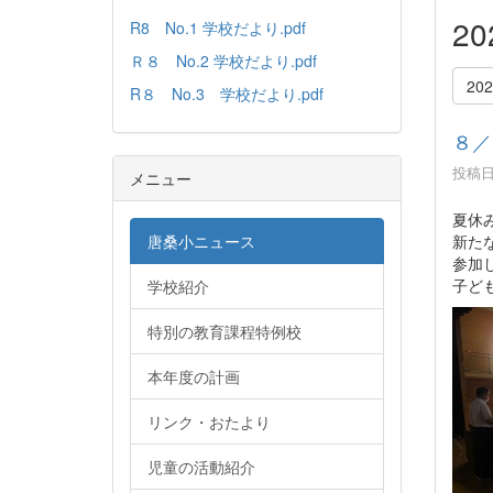
2
R8 No.1 学校だより.pdf
Ｒ８ No.2 学校だより.pdf
20
R８ No.3 学校だより.pdf
８／
投稿日時
メニュー
夏休
新た
唐桑小ニュース
参加
子ど
学校紹介
特別の教育課程特例校
本年度の計画
リンク・おたより
児童の活動紹介