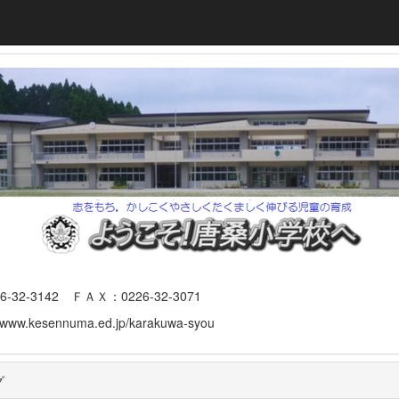
3142 ＦＡＸ：0226-32-3071
www.kesennuma.ed.jp/karakuwa-syou
グ