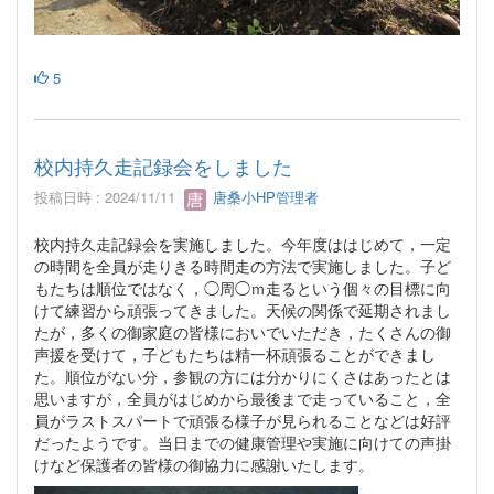
5
校内持久走記録会をしました
投稿日時 : 2024/11/11
唐桑小HP管理者
校内持久走記録会を実施しました。今年度ははじめて，一定
の時間を全員が走りきる時間走の方法で実施しました。子ど
もたちは順位ではなく，◯周◯ｍ走るという個々の目標に向
けて練習から頑張ってきました。天候の関係で延期されまし
たが，多くの御家庭の皆様においでいただき，たくさんの御
声援を受けて，子どもたちは精一杯頑張ることができまし
た。順位がない分，参観の方には分かりにくさはあったとは
思いますが，全員がはじめから最後まで走っていること，全
員がラストスパートで頑張る様子が見られることなどは好評
だったようです。当日までの健康管理や実施に向けての声掛
けなど保護者の皆様の御協力に感謝いたします。