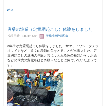
6
唐桑の漁業（定置網起こし）体験をしました
投稿日時 : 2024/11/01
唐桑小HP管理者
5年生が定置網起こし体験をしました。サケ，イワシ，タチウ
オ，イカなど，多くの種類の魚をとることが出来ました。定
置網起こしの漁法の体験と共に，とれる魚の種類から，水温
などの環境の変化をはじめ様々なことに気付いていたようで
す。