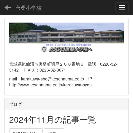
唐桑小学校
Toggl
宮城県気仙沼市唐桑町明戸２０８番地６ 電話：0226-32-
3142 ＦＡＸ：0226-32-3071
mail：karakuwa-sho@kesennuma.ed.jp HP：
http://www.kesennuma.ed.jp/karakuwa-syou
ブログ
2024年11月の記事一覧