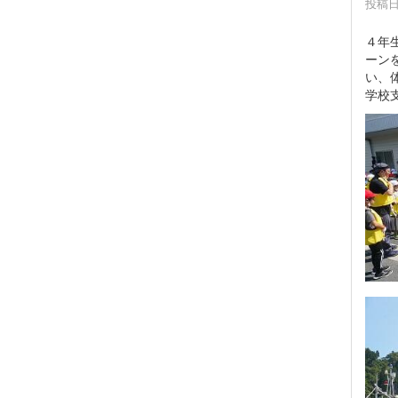
投稿日時
４年
ーン
い、
学校