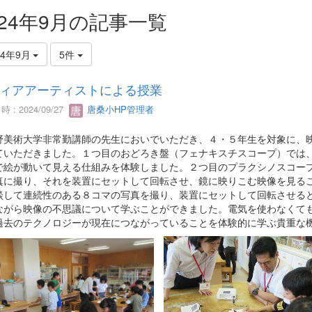
024年9月の記事一覧
24年9月
5件
ィアアーティストによる授業
 : 2024/09/27
唐桑小HP管理者
野美術大学非常勤講師の先生においでいただき、４・５年生を対象に、
ていただきました。１つ目のおどろき盤（フェナキスチスコープ）では
で絵が動いて見える仕組みを体験しました。２つ目のプラクシノスコー
真に撮り、それを装置にセットして回転させ、鏡に映りこむ映像を見る
談して連続性のある８コマの写真を撮り、装置にセットして回転させる
ながら映像の不思議について学ぶことができました。電気を使わなくて
過去のテクノロジーが現在につながっていることを体験的に学ぶ貴重な