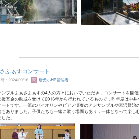
さふぁすコンサート
 : 2024/09/18
唐桑小HP管理者
サンブルふぁさふぁすの4人の方々においでいただき，コンサートを開
支援基金の助成を受けて2016年から行われているもので，昨年度は中
サートです。一流のバイオリンやピアノ演奏のアンサンブルや宮沢賢治
奏もありました。子供たちも一緒に歌う場面もあり，一体となって楽し
ました。