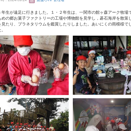
４年生が遠足に行きました。１・２年生は、一関市の館ヶ森アーク牧場
もめの郷お菓子ファクトリーの工場や博物館を見学し，碁石海岸を散策
を見たり、プラネタリウムを鑑賞したりしました。あいにくの雨模様で
た。