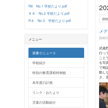
2
R8 No.1 学校だより.pdf
Ｒ８ No.2 学校だより.pdf
20
R８ No.3 学校だより.pdf
メデ
投稿日時
メニュー
武蔵
行っ
唐桑小ニュース
こと
を写
学校紹介
で相
動し
特別の教育課程特例校
さ、
本年度の計画
リンク・おたより
児童の活動紹介