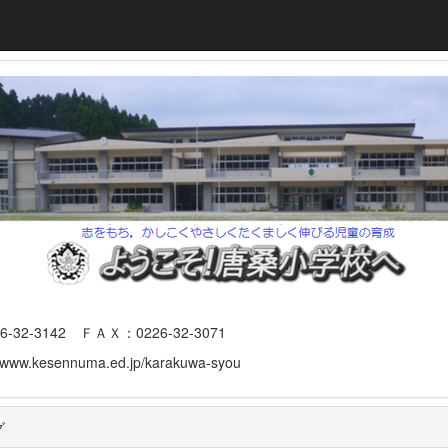
3142 ＦＡＸ：0226-32-3071
www.kesennuma.ed.jp/karakuwa-syou
グ