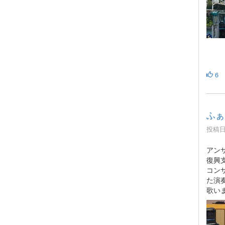
6
ふぁ
投稿日時
アン
復興
コン
た演
歌い