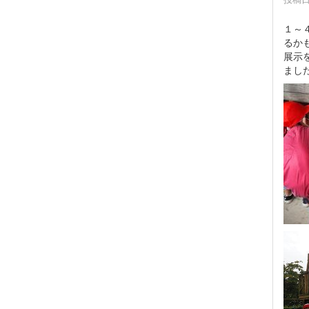
１～
るか
展示
まし