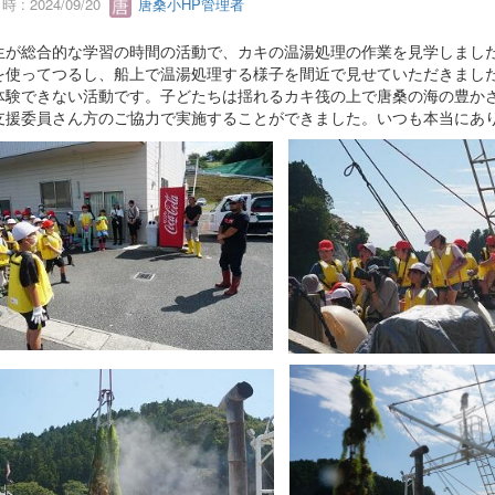
 : 2024/09/20
唐桑小HP管理者
生が総合的な学習の時間の活動で、カキの温湯処理の作業を見学しまし
を使ってつるし、船上で温湯処理する様子を間近で見せていただきまし
体験できない活動です。子どたちは揺れるカキ筏の上で唐桑の海の豊か
支援委員さん方のご協力で実施することができました。いつも本当にあ