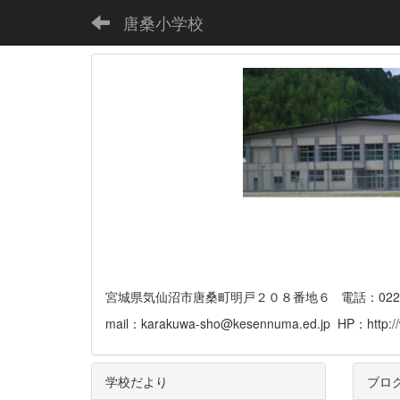
唐桑小学校
宮城県気仙沼市唐桑町明戸２０８番地６ 電話：0226-32-
mail：karakuwa-sho@kesennuma.ed.jp HP：http://
学校だより
ブロ